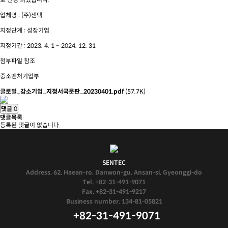
업체명 : (주)센텍
지정단계 : 성장기업
지정기간 : 2023. 4. 1 ~ 2024. 12. 31
첨부파일 참조
중소벤처기업부
글로벌_강소기업_지정서국문판_20230401.pdf
(57.7K)
댓글
0
댓글목록
등록된 댓글이 없습니다.
SENTEC
Address. 62, Haean-ro, Danwon-gu, Ansan-si, Gyeonggi-do
Tel. +82-31-491-9071
Fax. +82-31-491-9217
Business number. 134-81-05821
+82-31-491-9071